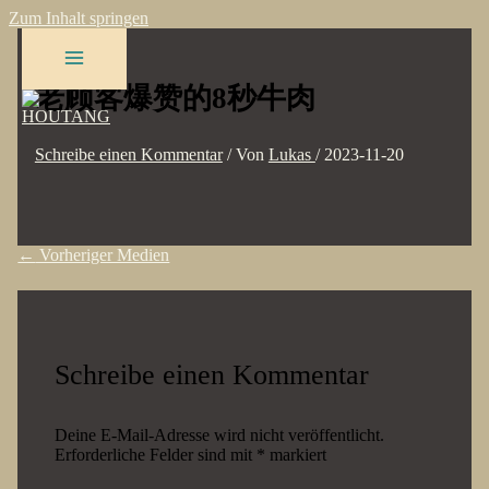
Zum Inhalt springen
老顾客爆赞的8秒牛肉
Schreibe einen Kommentar
/ Von
Lukas
/
2023-11-20
←
Vorheriger Medien
Schreibe einen Kommentar
Deine E-Mail-Adresse wird nicht veröffentlicht.
Erforderliche Felder sind mit
*
markiert