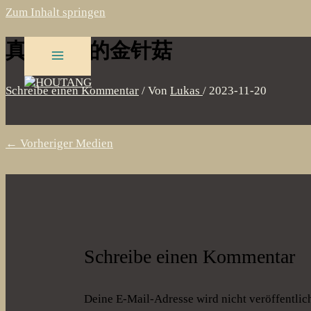
Zum Inhalt springen
真的金色的金针菇
Schreibe einen Kommentar
/ Von
Lukas
/
2023-11-20
←
Vorheriger Medien
Schreibe einen Kommentar
Deine E-Mail-Adresse wird nicht veröffentlich