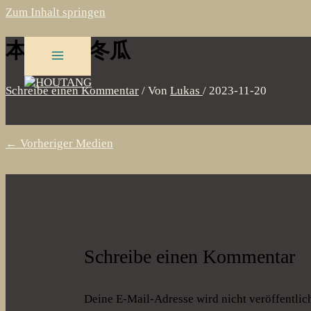
Zum Inhalt springen
本地有机冬瓜
Schreibe einen Kommentar
/ Von
Lukas
/
2023-11-20
←
Vorheriger Medien
Schreibe einen Kommentar
Deine E-Mail-Adresse wird nicht veröffentlich