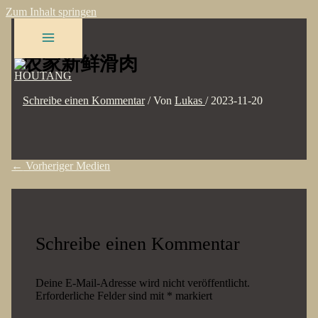
Zum Inhalt springen
农家新鲜滑肉
Schreibe einen Kommentar
/ Von
Lukas
/
2023-11-20
←
Vorheriger Medien
Schreibe einen Kommentar
Deine E-Mail-Adresse wird nicht veröffentlicht.
Erforderliche Felder sind mit
*
markiert