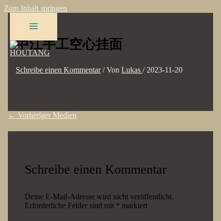
Zum Inhalt springen
中江手工空心挂面
Schreibe einen Kommentar
/ Von
Lukas
/
2023-11-20
←
Vorheriger Medien
Schreibe einen Kommentar
Deine E-Mail-Adresse wird nicht veröffentlicht.
Erforderliche Felder sind mit
*
markiert