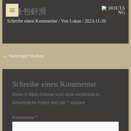
Zum
鱿鱼包虾滑
Inhalt
springen
Schreibe einen Kommentar
/ Von
Lukas
/
2023-11-20
←
Vorheriger Medien
Schreibe einen Kommentar
Deine E-Mail-Adresse wird nicht veröffentlicht.
Erforderliche Felder sind mit
*
markiert
Kommentar
*