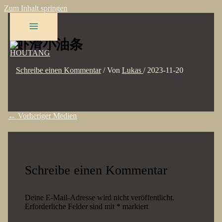
Zum Inhalt springen
虾滑小油条
Schreibe einen Kommentar
/ Von
Lukas
/
2023-11-20
←
Vorheriger Medien
Schreibe einen Kommentar
Deine E-Mail-Adresse wird nicht veröffentlicht.
Erforderliche Felder sind mit
*
markiert