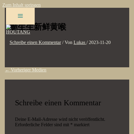
Zum Inhalt springen
脆生生新鲜黄喉
Schreibe einen Kommentar
/ Von
Lukas
/
2023-11-20
←
Vorheriger Medien
Schreibe einen Kommentar
Deine E-Mail-Adresse wird nicht veröffentlicht.
Erforderliche Felder sind mit
*
markiert