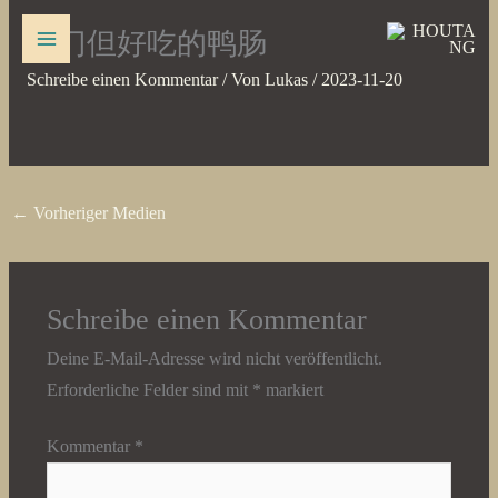
Zum
冷门但好吃的鸭肠
Inhalt
springen
Schreibe einen Kommentar
/ Von
Lukas
/
2023-11-20
←
Vorheriger Medien
Schreibe einen Kommentar
Deine E-Mail-Adresse wird nicht veröffentlicht.
Erforderliche Felder sind mit
*
markiert
Kommentar
*